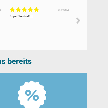
26
30.07.2026
Es war eine tolle Erfahrung, wie ich Erfahren
Pünktliche Überweisu
habe, das der Kleinkredit genehmigt wurde.
Was wünschenswert wäre, dass die
Auszahlung schneller erfolgt ohne
Zusatzkosten und dass die Rückzahlung auf
60 Tage verlängert werden könnte
s bereits