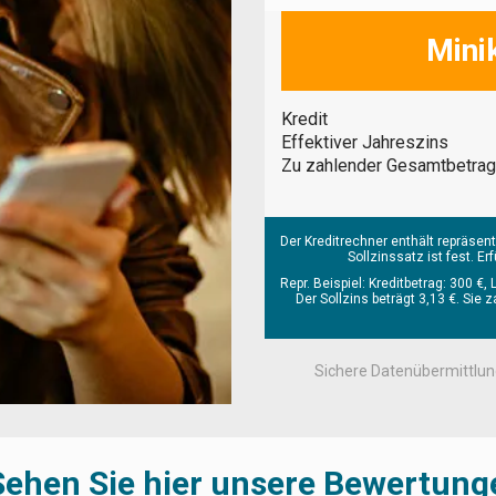
Mini
Kredit
Effektiver Jahreszins
Zu zahlender Gesamtbetrag
Der Kreditrechner enthält repräsen
Sollzinssatz ist fest. E
Repr. Beispiel: Kreditbetrag: 300 €, 
Der Sollzins beträgt 3,13 €. Si
Sichere Datenübermittlu
Sehen Sie hier unsere Bewertung