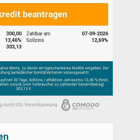
kredit beantragen
300,00
Zahlbar am
07-09-2026
13,46%
Sollzins
12,69%
303,13
tative Werte, zu denen wir typischerweise Kredite vergeben. Der
rfüllung banküblicher Bonitätskriterien vorausgesetzt.
Laufzeit 30 Tage, Sollzins / effektiver Jahreszins 13,46 % (fest).
e zahlen zurück (vom Verbraucher zu zahlender Gesamtbetrag)
303,13 €.
ng durch SSL-Verschlüsselung
en