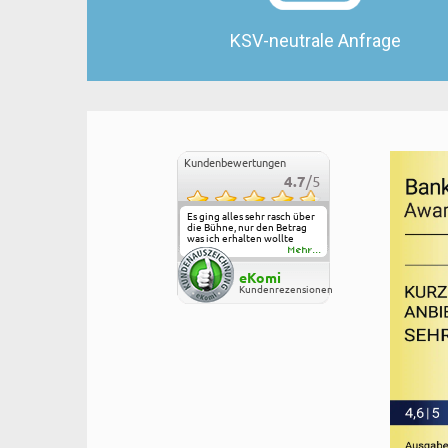
KSV-neutrale Anfrage
Kundenbewertungen
4.7
/5
Es ging alles sehr rasch über
die Bühne, nur den Betrag
was ich erhalten wollte
wurde reduziert. Verstehe
Mehr...
ich aber auch, bin erst
Kunde.
eKomi
Kundenrezensionen