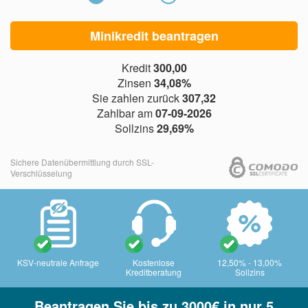
Minikredit beantragen
Kredit
300,00
Zinsen
34,08%
Sie zahlen zurück
307,32
Zahlbar am
07-09-2026
Sollzins
29,69%
Sichere Datenübermittlung durch SSL-
Verschlüsselung
KSV-neutrale Anfrage
Kostenlose
12,50% - 13,00%
Kreditberatung
Sollzins
Beantragen Sie bis zu 3000€ in nur 5