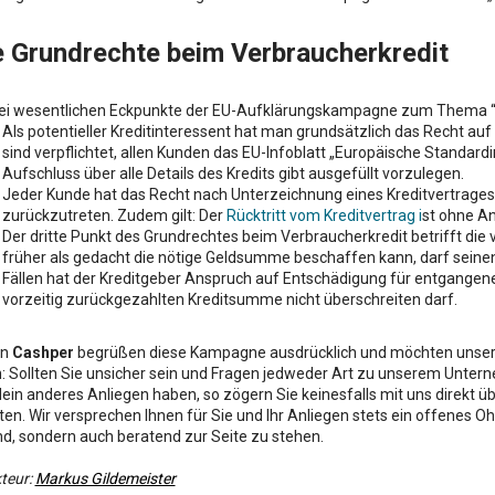
e Grundrechte beim Verbraucherkredit
rei wesentlichen Eckpunkte der EU-Aufklärungskampagne zum Thema “Ih
Als potentieller Kreditinteressent hat man grundsätzlich das Recht auf
sind verpflichtet, allen Kunden das EU-Infoblatt „Europäische Standar
Aufschluss über alle Details des Kredits gibt ausgefüllt vorzulegen.
Jeder Kunde hat das Recht nach Unterzeichnung eines Kreditvertrages 
zurückzutreten. Zudem gilt: Der
Rücktritt vom Kreditvertrag i
st ohne A
Der dritte Punkt des Grundrechtes beim Verbraucherkredit betrifft die
früher als gedacht die nötige Geldsumme beschaffen kann, darf seinen 
Fällen hat der Kreditgeber Anspruch auf Entschädigung für entgangen
vorzeitig zurückgezahlten Kreditsumme nicht überschreiten darf.
on
Cashper
begrüßen diese Kampagne ausdrücklich und möchten unsere
: Sollten Sie unsicher sein und Fragen jedweder Art zu unserem Unter
dein anderes Anliegen haben, so zögern Sie keinesfalls mit uns direkt 
ten. Wir versprechen Ihnen für Sie und Ihr Anliegen stets ein offenes O
nd, sondern auch beratend zur Seite zu stehen.
teur:
Markus Gildemeister