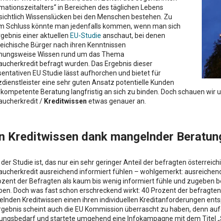
mationszeitalters“ in Bereichen des täglichen Lebens
sichtlich Wissenslücken bei den Menschen bestehen. Zu
m Schluss könnte man jedenfalls kommen, wenn man sich
rgebnis einer aktuellen
EU-Studie
anschaut, bei denen
reichische Bürger nach ihren Kenntnissen
hungsweise Wissen rund um das Thema
aucherkredit befragt wurden. Das Ergebnis dieser
entativen EU Studie lässt aufhorchen und bietet für
dienstleister eine sehr guten Ansatz potentielle Kunden
 kompetente Beratung langfristig an sich zu binden. Doch schauen wir 
aucherkredit /
Kreditwissen
etwas genauer an.
n Kreditwissen dank mangelnder Beratun
der Studie ist, das nur ein sehr geringer Anteil der befragten österre
aucherkredit ausreichend informiert fühlen – wohlgemerkt: ausreichend
ozent der Befragten als kaum bis wenig informiert fühle und zugeben 
ben. Doch was fast schon erschreckend wirkt: 40 Prozent der befragten 
lnden Kreditwissen einen ihren individuellen Kreditanforderungen entsp
rgebnis scheint auch die EU Kommission überrascht zu haben, denn auf
ungsbedarf und startete umgehend eine Infokampagne mit dem Titel „