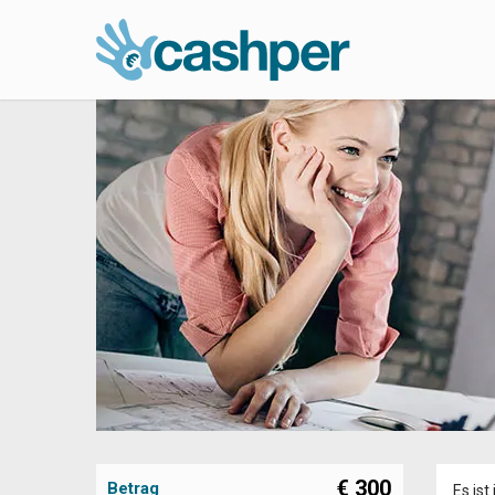
€
300
Betrag
Es ist