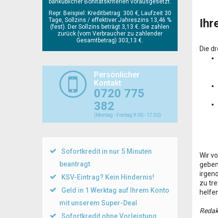
banküblicher Bonitätskriterien vorausgesetzt.
Repr. Beispiel: Kreditbetrag: 300 €, Laufzeit 30
Tage, Sollzins / effektiver Jahreszins 13,46 %
Ihr
(fest). Der Sollzins beträgt 3,13 €. Sie zahlen
zurück (vom Verbraucher zu zahlender
Gesamtbetrag) 303,13 €.
Die d
Persönlicher
Kontakt
0720 775
382
(Montag - Freitag 9:00 - 17:30)
Sofortkredit in nur 5 Minuten
Wir v
beantragt
geben
irgen
KSV-Eintrag? Kein Hindernis!
zu tre
Geld in 1 Werktag auf Ihrem Konto
helfe
mit unserem Super-Deal
Redak
Sofortkredit ohne Vorleistung