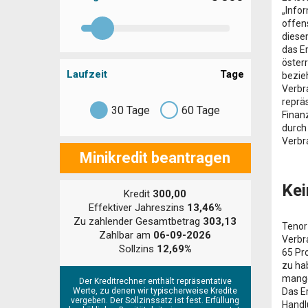
„Infor
offen
diese
das E
öster
Laufzeit
Tage
bezie
Verbr
repräs
30
Tage
60
Tage
Finanz
durch
Verbr
Minikredit beantragen
Kei
Kredit
300,00
Effektiver Jahreszins
13,46%
Zu zahlender Gesamtbetrag
303,13
Tenor 
Zahlbar am
06-09-2026
Verbr
Sollzins
12,69%
65 Pr
zu ha
mange
Der Kreditrechner enthält repräsentative
Werte, zu denen wir typischerweise Kredite
Das E
vergeben. Der Sollzinssatz ist fest. Erfüllung
Handl